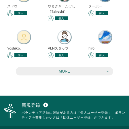
スドウ
やまざき たけし
ターボー
（Takeshi）
個人
個人
個人
Yoshiko.
VLNスタッフ
hiro
個人
個人
個人
MORE
新規登録
expand_circle_down
ボランティア活動に興味がある方は「個人ユーザー登録」、ボラン
ティアを募集したい方は「団体ユーザー登録」ができます。