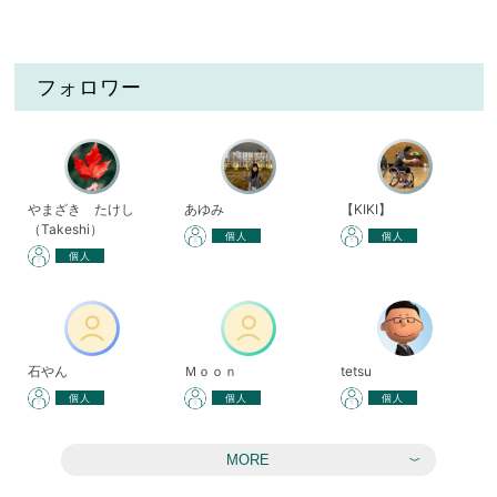
フォロワー
やまざき たけし
あゆみ
【KIKI】
（Takeshi）
個人
個人
個人
石やん
Ｍｏｏｎ
tetsu
個人
個人
個人
MORE