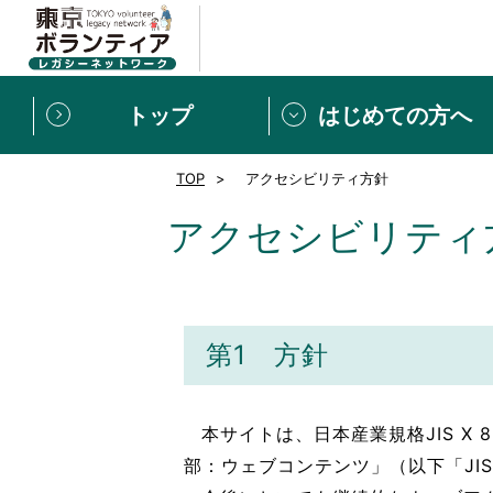
トップ
はじめての方へ
TOP
アクセシビリティ方針
募集情報
[個人] 体験談
ボランティアの広場
新着記事一覧
アクセシビリティ
新規登録
ボランティア
東京ボランティアレガ
第1 方針
もっと知りたい！VLNでで
本サイトは、日本産業規格JIS X
部：ウェブコンテンツ」（以下「JIS 