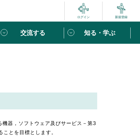
ログイン
新規登録
交流する
知る・学ぶ
ポート
い方は
「団体ユーザー登録」
へ！
ビュー
じめての方へ
めの一歩
心がけたい６つのこと
ける機器，ソフトウェア及びサービス－第3
りなボランティアをチェック！
拠することを目標とします。