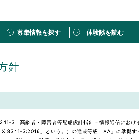
募集情報を探す
体験談を読む
団体紹介
[団体] 活動レ
VLNカフェ
読み物記事
方針
をしたい方は
「個人ユーザー登録」
・
ボランティアを募集した
トピックス
スペシャルインタ
シーネットワークとは
ボランティアは
ボランティアはじ
きること
ボランティアで
活動のヒント
 8341-3「高齢者・障害者等配慮設計指針－情報通信にお
あなたにぴった
X 8341-3:2016」という。）の達成等級「AA」に準