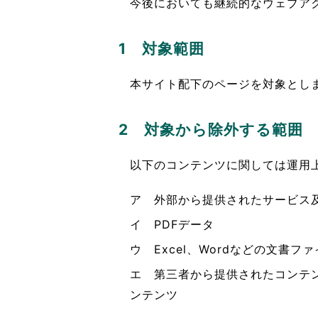
今後においても継続的なウェブア
東京2020大会の軌跡
1 対象範囲
シティキャスト
VLNポイントとは
本サイト配下のページを対象とします。（htt
おもてなし語学ボランティ
2 対象から除外する範囲
以下のコンテンツに関しては運用
ア 外部から提供されたサービス及び付
イ PDFデータ
ウ Excel、Wordなどの文書フ
エ 第三者から提供されたコンテ
ンテンツ