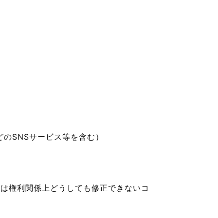
なのVOICE
。
連ニュース（外部記事）
きるボランティア
などのSNSサービス等を含む）
たは権利関係上どうしても修正できないコ