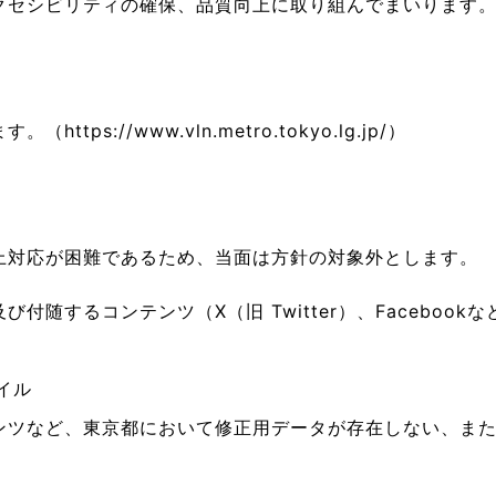
ボランティア みん
クセシビリティの確保、品質向上に取り組んでまいります
ボランティア関
中高生が参加で
ps://www.vln.metro.tokyo.lg.jp/）
ア
上対応が困難であるため、当面は方針の対象外とします。
随するコンテンツ（X（旧 Twitter）、Facebook
ァイル
ンツなど、東京都において修正用データが存在しない、ま