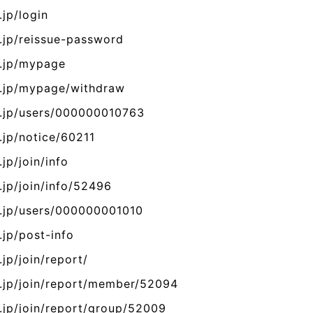
.jp/login
g.jp/reissue-password
g.jp/mypage
g.jp/mypage/withdraw
g.jp/users/000000010763
.jp/notice/60211
jp/join/info
.jp/join/info/52496
g.jp/users/000000001010
.jp/post-info
jp/join/report/
g.jp/join/report/member/52094
.jp/join/report/group/52009