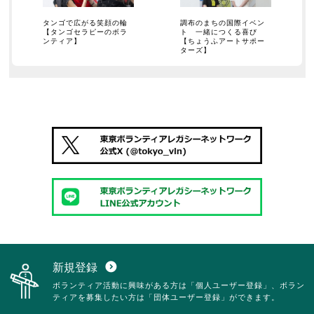
タンゴで広がる笑顔の輪
調布のまちの国際イベン
【タンゴセラピーのボラ
ト 一緒につくる喜び
ンティア】
【ちょうふアートサポー
ターズ】
新規登録
expand_circle_down
ボランティア活動に興味がある方は「個人ユーザー登録」、ボラン
ティアを募集したい方は「団体ユーザー登録」ができます。