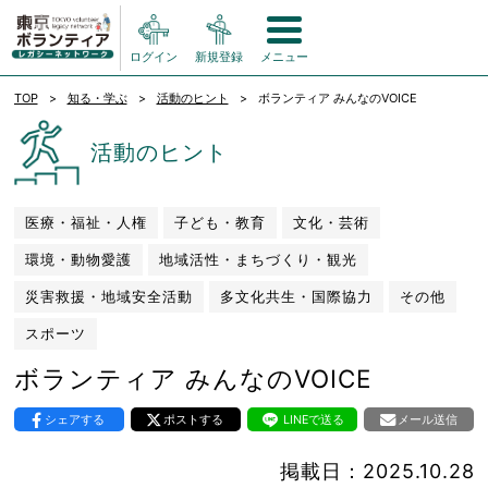
ログイン
新規登録
メニュー
TOP
知る・学ぶ
活動のヒント
ボランティア みんなのVOICE
活動のヒント
医療・福祉・人権
子ども・教育
文化・芸術
環境・動物愛護
地域活性・まちづくり・観光
災害救援・地域安全活動
多文化共生・国際協力
その他
スポーツ
ボランティア みんなのVOICE
シェアする
ポストする
LINEで送る
メール送信
掲載日：2025.10.28