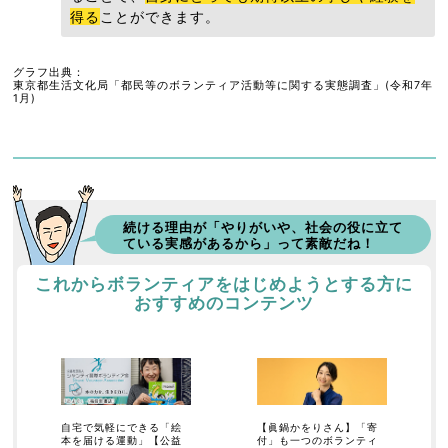
得る
ことができます。
グラフ出典：
東京都生活文化局「都民等のボランティア活動等に関する実態調査」(令和7年
1月)
続ける理由が
「やりがいや、社会の役に立て
ている実感があるから」って素敵だね！
これからボランティアをはじめようとする方に
おすすめのコンテンツ
自宅で気軽にできる「絵
【眞鍋かをりさん】「寄
本を届ける運動」【公益
付」も一つのボランティ