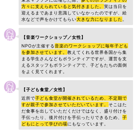
方々に支えられていると気付きました。
実は当日を
迎えるまであまり意識していなかったのですが、給
水などで声をかけてもらい
大きな力になりました
。
【音楽ワークショップ／女性】
NPOが主催する
音楽のワークショップに毎年子ども
を参加させています。
教えてくれる世界各国から集
まる学生さんなどもボランティアですが、運営を支
えるスタッフもボランティアで、子どもたちの面倒
をよく見てくれます。
【子ども食堂／女性】
近所で
子ども食堂が開催されているため、不定期で
すが親子で参加させていただいています。
そこはた
だ食事を出していただくだけではなく、盛り付けを
手伝ったり、後片付けを手伝ったりできるため、
子
どもにとって学びの場
にもなっています。