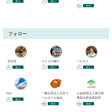
個人
個人
団体
フォロー
【KIKI】
スイカの種🍉
ハピネス
個人
個人
個人
hiro
一般社団法人日本ゴ
公益財団法人東京都
ールボール協会
農林水産振興財団
個人
団体
団体