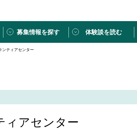
募集情報を探す
体験談を読む
ランティアセンター
団体紹介
[団体] 活動レ
VLNカフェ
読み物記事
をしたい方は
「個人ユーザー登録」
・
ボランティアを募集した
トピックス
スペシャルインタ
シーネットワークとは
ボランティアは
ボランティアはじ
きること
ボランティアで
ティアセンター
活動のヒント
あなたにぴった