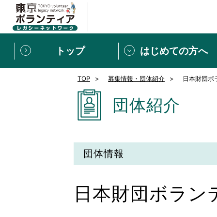
トップ
はじめての方へ
TOP
募集情報・団体紹介
日本財団ボ
募集情報
[個人] 体験談
ボランティアの広場
新着記事一覧
団体紹介
新規登録
ボランティア
東京ボランティアレガ
団体情報
もっと知りたい！VLNでで
日本財団ボラン