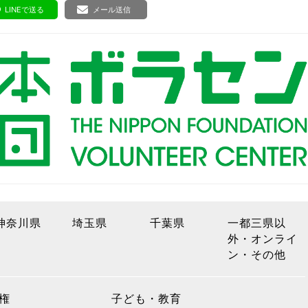
ボランティア みん
LINEで送る
メール送信
ボランティア関
中高生が参加で
ア
神奈川県
埼玉県
千葉県
一都三県以
外・オンライ
ン・その他
権
子ども・教育