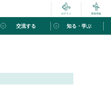
ログイン
新規登録
交流する
知る・学ぶ
ポート
い方は
「団体ユーザー登録」
へ！
ビュー
じめての方へ
めの一歩
心がけたい６つのこと
りなボランティアをチェック！