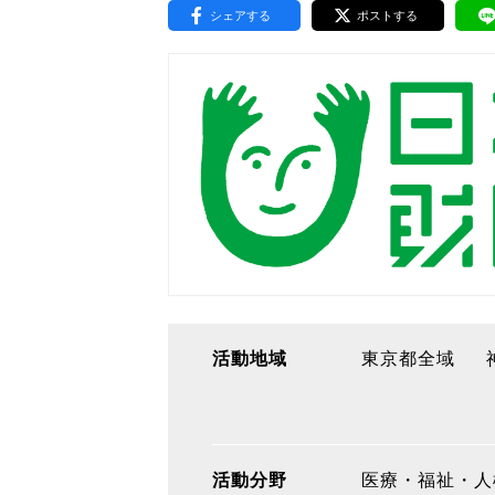
シェアする
ポストする
東京2020大会の軌跡
シティキャスト
VLNポイントとは
おもてなし語学ボランティ
活動地域
東京都全域
活動分野
医療・福祉・人