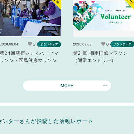
NEW
NEW
3
0
2026.08.04
2026.08.03
ボランティア
ボランティア
第24回新宿シティハーフマ
第21回 湘南国際マラソン
ラソン・区民健康マラソン
（通常エントリー）
MORE
センターさんが投稿した活動レポート