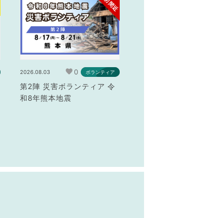
締切間近
0
2026.08.03
ボランティア
第2陣 災害ボランティア 令
和8年熊本地震