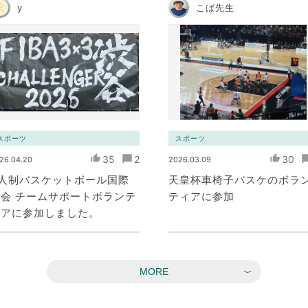
y
こば先生
スポーツ
スポーツ
35
2
30
26.04.20
2026.03.09
3人制バスケットボール国際
天皇杯車椅子バスケのボラ
会 チームサポートボランテ
ティアに参加
ィアに参加しました。
MORE