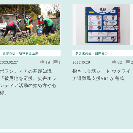
災害救援・地域安全活動
多文化共生・国際協力
19
1
20
2023.02.27
2022.10.26
ボランティアの基礎知識
指さし会話シート ウクライ
「被災地を応援。災害ボラ
ナ避難民支援ver.が完成
ンティア活動の始め方や心
得」