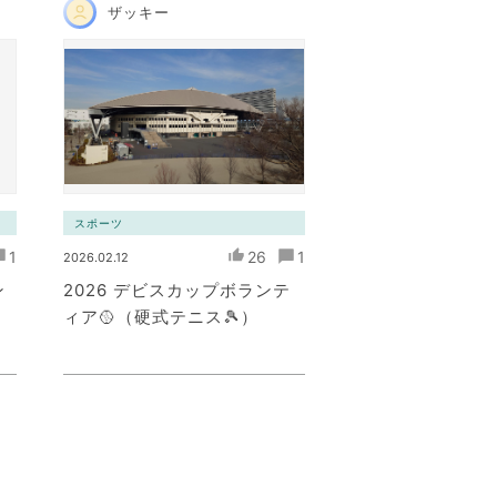
ザッキー
スポーツ
1
26
1
2026.02.12
ン
2026 デビスカップボランテ
ィア🥎（硬式テニス🎾）