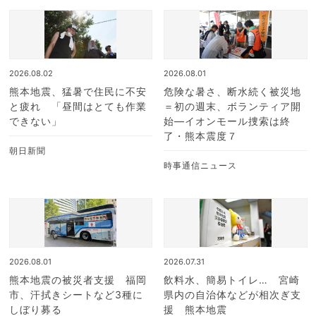
2026.08.02
2026.08.01
熊本地震、猛暑で住民に不安
危険な暑さ、断水続く被災地
と疲れ 「昼間はとても作業
＝初の週末、ボランティア開
できない」
始―イオンモール捜索は終
了・熊本震度７
朝日新聞
時事通信ニュース
2026.08.01
2026.07.31
熊本地震の被災者支援 福岡
飲料水、簡易トイレ… 宮崎
市、汗拭きシートなど3種に
県内の自治体などが相次ぎ支
しぼり募る
援 熊本地震