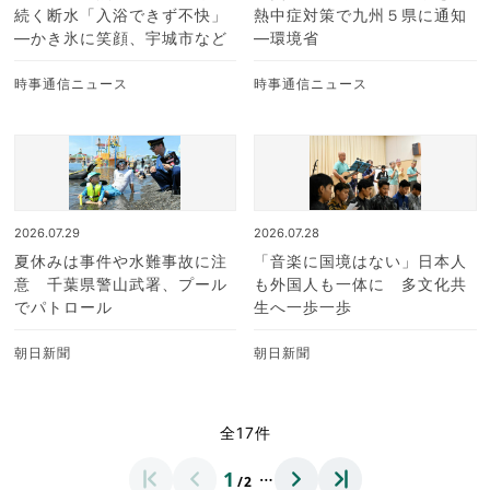
続く断水「入浴できず不快」
熱中症対策で九州５県に通知
―かき氷に笑顔、宇城市など
―環境省
時事通信ニュース
時事通信ニュース
2026.07.29
2026.07.28
夏休みは事件や水難事故に注
「音楽に国境はない」日本人
意 千葉県警山武署、プール
も外国人も一体に 多文化共
でパトロール
生へ一歩一歩
朝日新聞
朝日新聞
全17件
…
1
/2