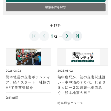
検索条件を解除
全17件
…
1
/2
2026.08.02
2026.08.02
熊本地震の災害ボランティ
熱中症死か、初の災害関連疑
ア、続々スタート 社協の
い＝車中泊の７０代、死者３
HPで事前登録を
８人に―２次避難へ準備急
ぐ・熊本地震６日目
朝日新聞
時事通信ニュース