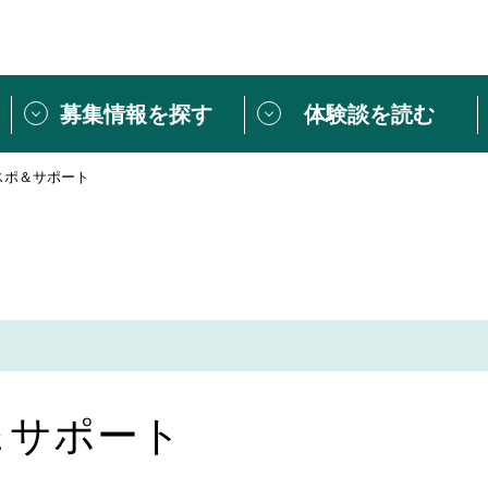
募集情報を探す
体験談を読む
障スポ＆サポート
団体紹介
[団体] 活動レ
VLNカフェ
読み物記事
をしたい方は
「個人ユーザー登録」
・
ボランティアを募集した
トピックス
スペシャルインタ
シーネットワークとは
ボランティアは
ボランティアはじ
きること
ボランティアで
ポ＆サポート
活動のヒント
あなたにぴった