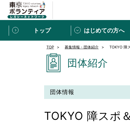
トップ
はじめての方へ
TOP
募集情報・団体紹介
TOKYO 
募集情報
[個人] 体験談
ボランティアの広場
新着記事一覧
団体紹介
新規登録
ボランティア
東京ボランティアレガ
団体情報
もっと知りたい！VLNでで
TOKYO 障ス