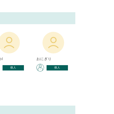
ol
おにぎり
個人
個人