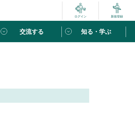
ログイン
新規登録
交流する
知る・学ぶ
ポート
い方は
「団体ユーザー登録」
へ！
ビュー
じめての方へ
めの一歩
心がけたい６つのこと
りなボランティアをチェック！