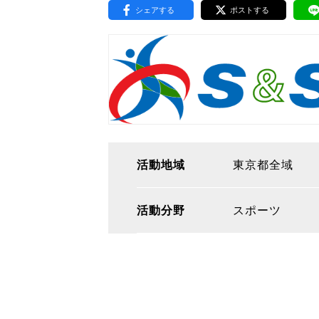
シェアする
ポストする
東京2020大会の軌跡
シティキャスト
VLNポイントとは
おもてなし語学ボランティ
活動地域
東京都全域
活動分野
スポーツ