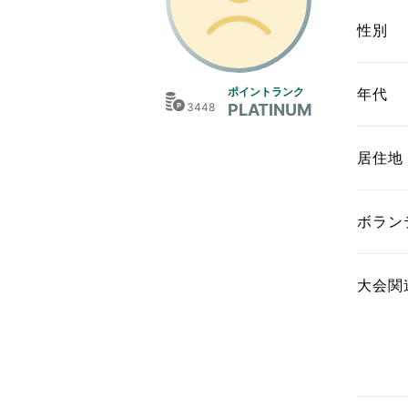
東京2020大会の軌跡
性別
シティキャスト
VLNポイントとは
ポイントランク
年代
3448
PLATINUM
おもてなし語学ボランティ
居住地
ボラン
大会関