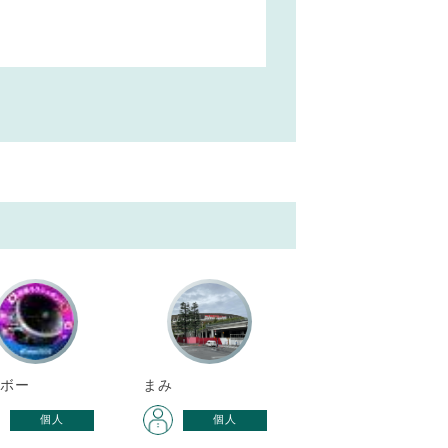
ーボー
まみ
個人
個人