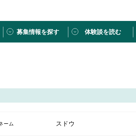
募集情報を探す
体験談を読む
団体紹介
[団体] 活動レ
VLNカフェ
読み物記事
をしたい方は
「個人ユーザー登録」
・
ボランティアを募集した
トピックス
スペシャルインタ
シーネットワークとは
ボランティアは
ボランティアはじ
きること
ボランティアで
活動のヒント
あなたにぴった
スドウ
ネーム