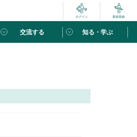
ログイン
新規登録
交流する
知る・学ぶ
ポート
い方は
「団体ユーザー登録」
へ！
ビュー
じめての方へ
めの一歩
心がけたい６つのこと
りなボランティアをチェック！