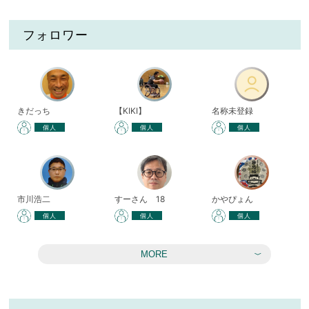
フォロワー
きだっち
【KIKI】
名称未登録
個人
個人
個人
市川浩二
すーさん 18
かやぴょん
個人
個人
個人
MORE