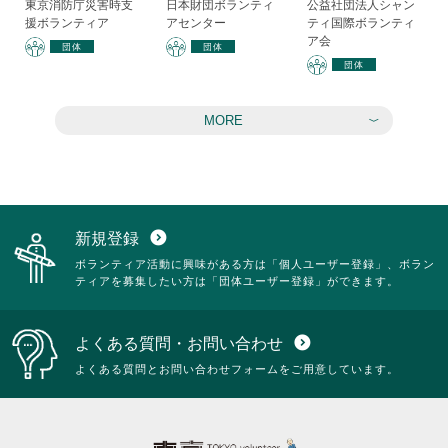
東京消防庁災害時支
日本財団ボランティ
公益社団法人シャン
援ボランティア
アセンター
ティ国際ボランティ
ア会
団体
団体
団体
MORE
新規登録
expand_circle_down
ボランティア活動に興味がある方は「個人ユーザー登録」、ボラン
ティアを募集したい方は「団体ユーザー登録」ができます。
よくある質問・お問い合わせ
expand_circle_down
よくある質問とお問い合わせフォームをご用意しています。