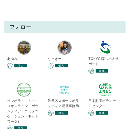
フォロー
あゆみ
なっきー
TOKYO 障スポ＆サ
ポート
個人
個人
団体
オンボラ・コミnet.
渋谷区スポーツボラ
日本財団ボランティ
（オンライン・ボラ
ンティア運営事務局
アセンター
ンティア・コミュニ
団体
団体
ケーション・ネット
ワーク）
団体