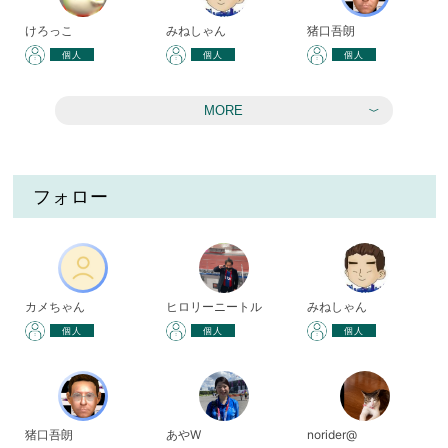
けろっこ
みねしゃん
猪口吾朗
個人
個人
個人
MORE
フォロー
カメちゃん
ヒロリーニートル
みねしゃん
個人
個人
個人
猪口吾朗
あやW
norider@