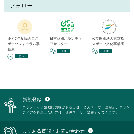
フォロー
令和3年度障害者ス
日本財団ボランティ
公益財団法人東京都
ポーツフォーラム事
アセンター
スポーツ文化事業団
務局
団体
団体
団体
新規登録
expand_circle_down
ボランティア活動に興味がある方は「個人ユーザー登録」、ボラン
ティアを募集したい方は「団体ユーザー登録」ができます。
よくある質問・お問い合わせ
expand_circle_down