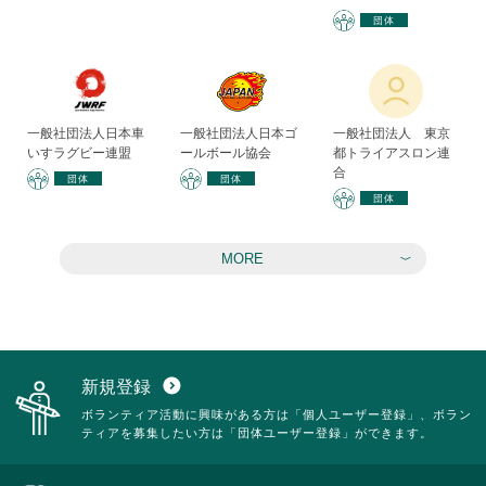
団体
一般社団法人日本車
一般社団法人日本ゴ
一般社団法人 東京
いすラグビー連盟
ールボール協会
都トライアスロン連
合
団体
団体
団体
MORE
新規登録
expand_circle_down
ボランティア活動に興味がある方は「個人ユーザー登録」、ボラン
ティアを募集したい方は「団体ユーザー登録」ができます。