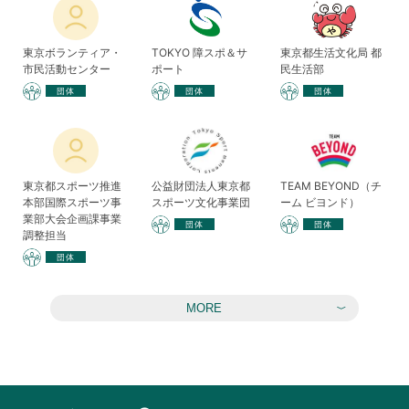
東京ボランティア・
TOKYO 障スポ＆サ
東京都生活文化局 都
市民活動センター
ポート
民生活部
団体
団体
団体
東京都スポーツ推進
公益財団法人東京都
TEAM BEYOND（チ
本部国際スポーツ事
スポーツ文化事業団
ーム ビヨンド）
業部大会企画課事業
団体
団体
調整担当
団体
MORE