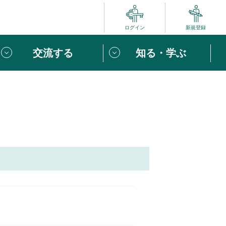
ログイン
新規登録
交流する
知る・学ぶ
ポート
い方は
「団体ユーザー登録」
へ！
ビュー
じめての方へ
めの一歩
心がけたい６つのこと
りなボランティアをチェック！