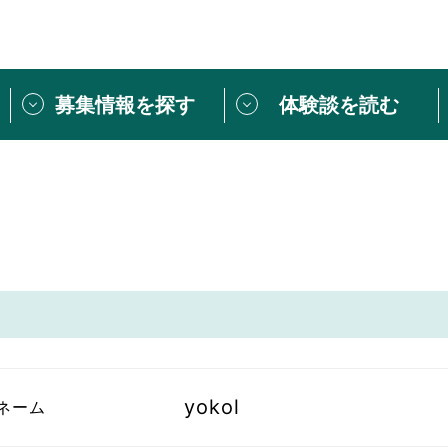
募集情報を探す
体験談を読む
団体紹介
[団体] 活動レ
VLNカフェ
読み物記事
をしたい方は
「個人ユーザー登録」
・
ボランティアを募集した
トピックス
スペシャルインタ
シーネットワークとは
ボランティアは
ボランティアはじ
きること
ボランティアで
活動のヒント
あなたにぴった
yokol
ネーム