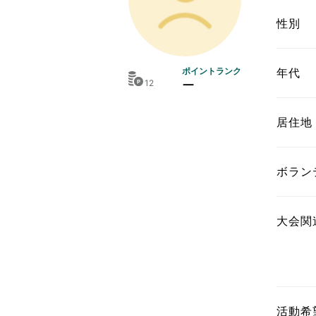
東京2020大会の軌跡
性別
シティキャスト
VLNポイントとは
ポイントランク
年代
12
ー
おもてなし語学ボランティ
居住地
ボラン
大会関
活動希