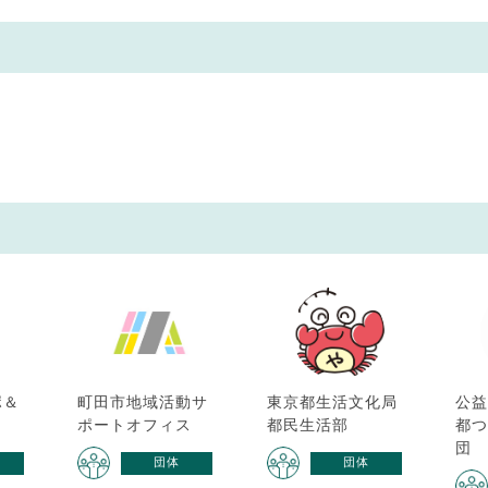
ポ＆
町田市地域活動サ
東京都生活文化局
公益
ポートオフィス
都民生活部
都
団
団体
団体