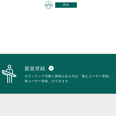
団体
新規登録
expand_circle_down
ボランティア活動に興味がある方は「個人ユーザー登録」、
体ユーザー登録」ができます。