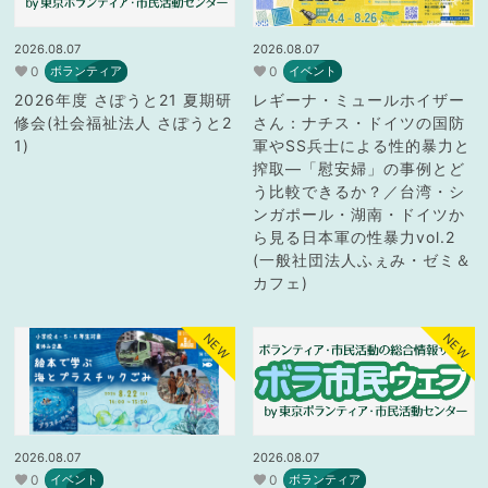
2026.08.07
2026.08.07
0
0
ボランティア
イベント
2026年度 さぽうと21 夏期研
レギーナ・ミュールホイザー
修会(社会福祉法人 さぽうと2
さん：ナチス・ドイツの国防
1)
軍やSS兵士による性的暴力と
搾取―「慰安婦」の事例とど
う比較できるか？／台湾・シ
ンガポール・湖南・ドイツか
ら見る日本軍の性暴力vol.2
(一般社団法人ふぇみ・ゼミ＆
カフェ)
NEW
NEW
2026.08.07
2026.08.07
0
0
イベント
ボランティア