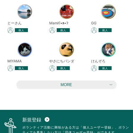
とーさん
Mamiʕ•ᴥ•ʔ
GG
個人
個人
個人
MIYAMA
やさにちパンダ
けんぞろ
個人
個人
個人
MORE
新規登録
expand_circle_down
ボランティア活動に興味がある方は「個人ユーザー登録」、ボラン
ティアを募集したい方は「団体ユーザー登録」ができます。