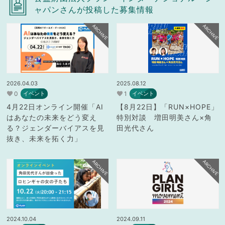
ャパンさんが投稿した募集情報
ARCHIVE
ARCHIVE
2026.04.03
2025.08.12
0
1
イベント
イベント
4月22日オンライン開催「AI
【8月22日】「RUN×HOPE」
はあなたの未来をどう変え
特別対談 増田明美さん×角
る？ジェンダーバイアスを見
田光代さん
抜き、未来を拓く力」
ARCHIVE
ARCHIVE
2024.10.04
2024.09.11