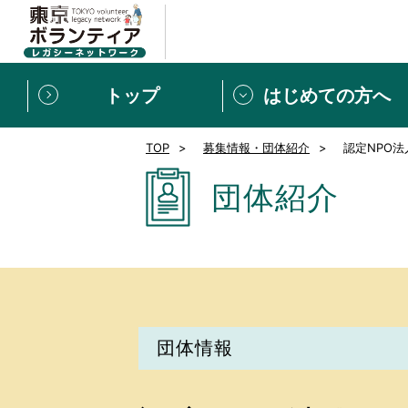
トップ
はじめての方へ
TOP
募集情報・団体紹介
認定NPO
募集情報
[個人] 体験談
ボランティアの広場
新着記事一覧
団体紹介
新規登録
ボランティア
東京ボランティアレガ
もっと知りたい！VLNでで
団体情報