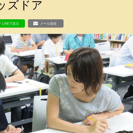
ボランティア みん
ッズドア
ボランティア関
中高生が参加で
LINEで送る
メール送信
ア