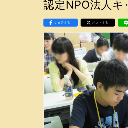
認定NPO法人キ
東京2020大会の軌跡
シティキャスト
VLNポイントとは
シェアする
ポストする
おもてなし語学ボランティ