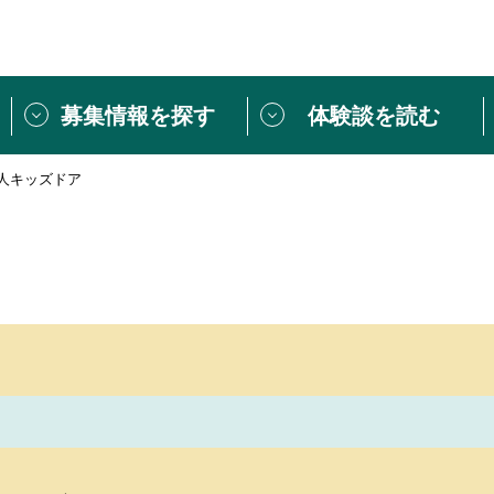
募集情報を探す
体験談を読む
法人キッズドア
団体紹介
[団体] 活動レ
VLNカフェ
読み物記事
をしたい方は
「個人ユーザー登録」
・
ボランティアを募集した
トピックス
スペシャルインタ
シーネットワークとは
ボランティアは
ボランティアはじ
きること
ボランティアで
活動のヒント
あなたにぴった