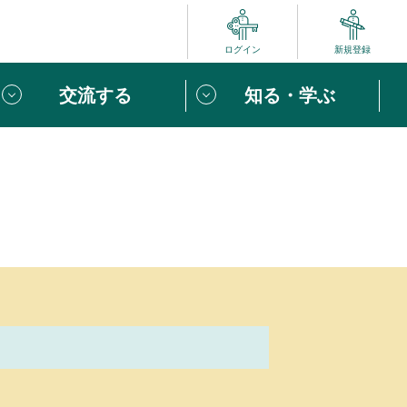
ログイン
新規登録
交流する
知る・学ぶ
ポート
い方は
「団体ユーザー登録」
へ！
ビュー
じめての方へ
めの一歩
心がけたい６つのこと
りなボランティアをチェック！