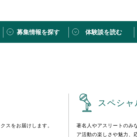
募集情報を探す
体験談を読む
団体紹介
[団体] 活動レ
VLNカフェ
読み物記事
をしたい方は
「個人ユーザー登録」
・
ボランティアを募集した
トピックス
スペシャルインタ
シーネットワークとは
ボランティアは
スペシャ
ボランティアはじ
きること
ボランティアで
活動のヒント
あなたにぴった
ックスをお届けします。
著名人やアスリートのみ
ア活動の楽しさや魅力、