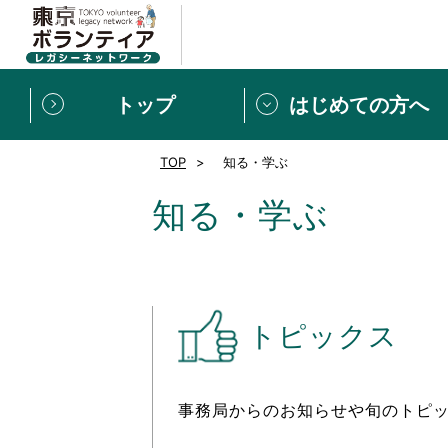
トップ
はじめての方へ
TOP
知る・学ぶ
募集情報
[個人] 体験談
ボランティアの広場
新着記事一覧
知る・学ぶ
新規登録
ボランティア
東京ボランティアレガ
トピックス
もっと知りたい！VLNでで
事務局からのお知らせや旬のトピ