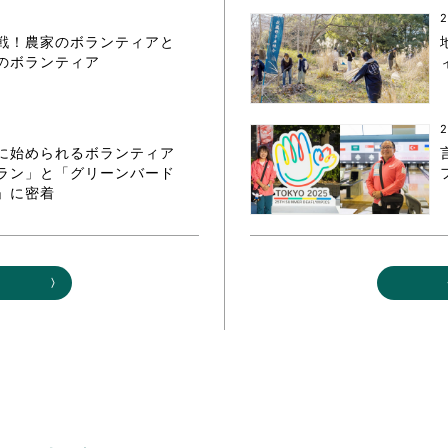
2
戦！農家のボランティアと
のボランティア
2
に始められるボランティア
ラン」と「グリーンバード
」に密着
る