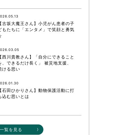
なのVOICE
連ニュース（外部記事）
026.05.13
【古坂大魔王さん】小児がん患者の子
きるボランティア
どもたちに「エンタメ」で笑顔と勇気
を
026.03.05
【西川貴教さん】「自分にできること
を、できるだけ長く」 被災地支援、
続ける思い
026.01.30
【石田ひかりさん】動物保護活動に打
ち込む思いとは
一覧を見る