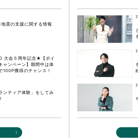
ボランティア みん
ボランティア関
2
本地震の支援に関する情報
中高生が参加で
ア
2
20 大会５周年記念★【ポイ
キャンペーン】期間中は体
で100P獲得のチャンス！
2
ランティア体験」をしてみ
！
る