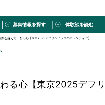
募集情報を探す
体験談を読む
言葉を越えて伝わる心【東京2025デフリンピックのボランティア】
団体紹介
[団体] 活動レ
VLNカフェ
読み物記事
ト
をしたい方は
「個人ユーザー登録」
・
ボランティアを募集した
トピックス
スペシャルインタ
シーネットワークとは
ボランティアは
ボランティアはじ
わる心【東京2025デフ
きること
ボランティアで
活動のヒント
あなたにぴった