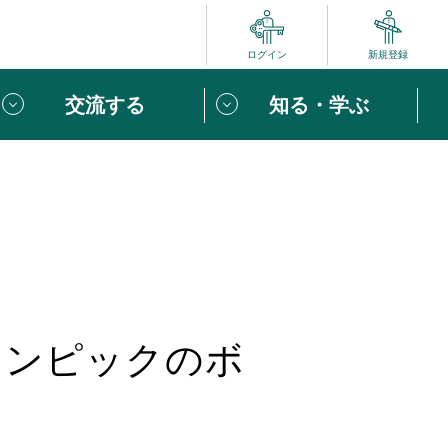
ログイン
新規登録
交流する
知る・学ぶ
ポート
い方は
「団体ユーザー登録」
へ！
ビュー
じめての方へ
めの一歩
リンピックのボ
心がけたい６つのこと
りなボランティアをチェック！