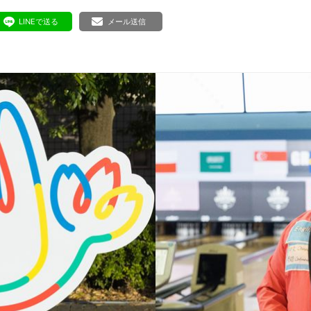
ボランティア みん
ボランティア関
LINEで送る
メール送信
中高生が参加で
ア