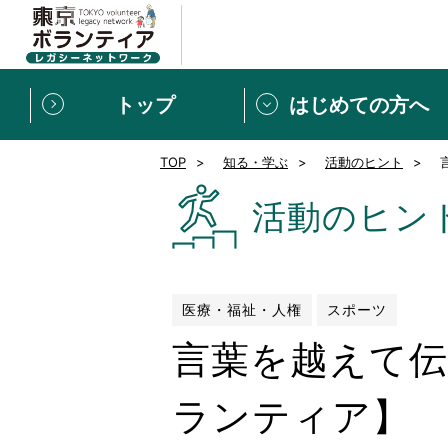
トップ
はじめての方へ
TOP
知る・学ぶ
活動のヒント
募集情報
[個人] 体験談
ボランティアの広場
新着記事一覧
活動のヒン
新規登録
ボランティア
東京ボランティアレガ
医療・福祉・人権
スポーツ
言葉を越えて伝
もっと知りたい！VLNでで
ランティア】