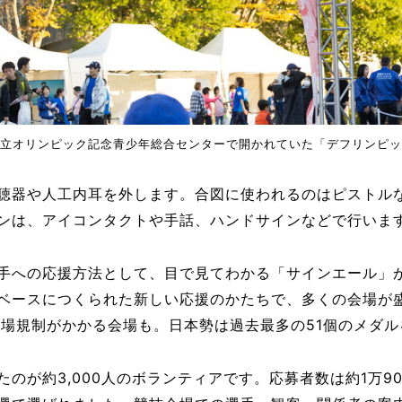
立オリンピック記念青少年総合センターで開かれていた「デフリンピッ
聴器や人工内耳を外します。合図に使われるのはピストル
ンは、アイコンタクトや手話、ハンドサインなどで行いま
手への応援方法として、目で見てわかる「サインエール」
ベースにつくられた新しい応援のかたちで、多くの会場が
入場規制がかかる会場も。日本勢は過去最多の51個のメダ
のが約3,000人のボランティアです。応募者数は約1万9