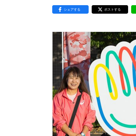
東京2020大会の軌跡
シェアする
ポストする
シティキャスト
VLNポイントとは
おもてなし語学ボランティ