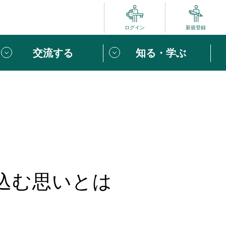
ログイン
新規登録
交流する
知る・学ぶ
ポート
い方は
「団体ユーザー登録」
へ！
ビュー
じめての方へ
めの一歩
込む思いとは
心がけたい６つのこと
りなボランティアをチェック！