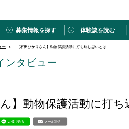
募集情報を探す
体験談を読む
ュー
【石田ひかりさん】動物保護活動に打ち込む思いとは
団体紹介
[団体] 活動レ
VLNカフェ
読み物記事
インタビュー
をしたい方は
「個人ユーザー登録」
・
ボランティアを募集した
トピックス
スペシャルインタ
シーネットワークとは
ボランティアは
ボランティアはじ
さん】動物保護活動に打ち
きること
ボランティアで
活動のヒント
あなたにぴった
LINEで送る
メール送信