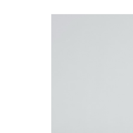
東京2020大会の軌跡
シティキャスト
VLNポイントとは
おもてなし語学ボランティ