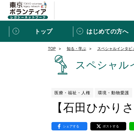
トップ
はじめての方へ
TOP
知る・学ぶ
スペシャルインタビ
募集情報
[個人] 体験談
ボランティアの広場
新着記事一覧
スペシャル
新規登録
ボランティア
東京ボランティアレガ
医療・福祉・人権
環境・動物愛護
【石田ひかり
もっと知りたい！VLNでで
シェアする
ポストする