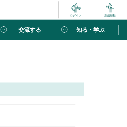
ログイン
新規登録
交流する
知る・学ぶ
ポート
い方は
「団体ユーザー登録」
へ！
ビュー
じめての方へ
めの一歩
心がけたい６つのこと
りなボランティアをチェック！