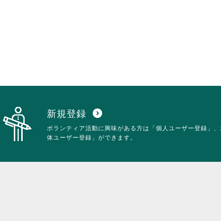
新規登録
expand_circle_down
ボランティア活動に興味がある方は「個人ユーザー登録」、
体ユーザー登録」ができます。