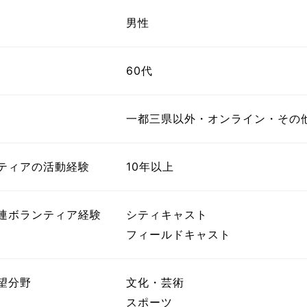
ボランティア みん
ボランティア関
男性
中高生が参加で
60代
ア
一都三県以外・オンライン・その
ティアの活動経験
10年以上
連ボランティア経験
シティキャスト
フィールドキャスト
望分野
文化・芸術
スポーツ