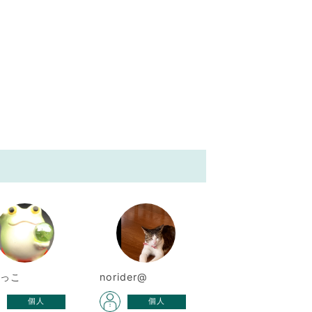
ろっこ
norider@
個人
個人