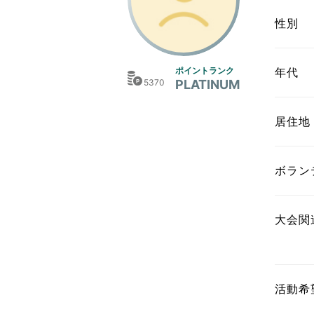
東京2020大会の軌跡
性別
シティキャスト
VLNポイントとは
ポイントランク
年代
5370
PLATINUM
おもてなし語学ボランティ
居住地
ボラン
大会関
活動希