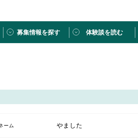
募集情報を探す
体験談を読む
団体紹介
[団体] 活動レ
VLNカフェ
読み物記事
をしたい方は
「個人ユーザー登録」
・
ボランティアを募集した
トピックス
スペシャルインタ
シーネットワークとは
ボランティアは
ボランティアはじ
きること
ボランティアで
活動のヒント
あなたにぴった
やました
ネーム