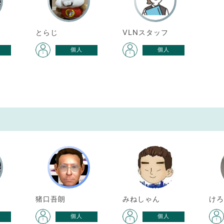
とらじ
VLNスタッフ
個人
個人
猪口吾朗
みねしゃん
け
個人
個人