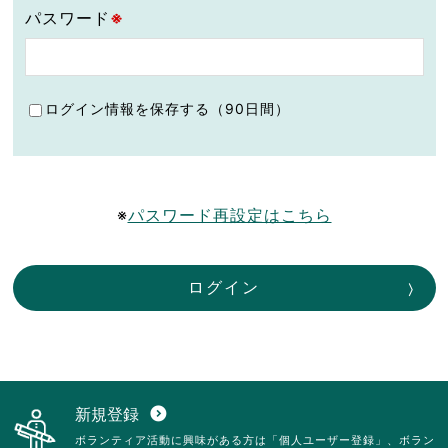
パスワード
※
ログイン情報を保存する（90日間）
※
パスワード再設定はこちら
ログイン
新規登録
expand_circle_down
ボランティア活動に興味がある方は「個人ユーザー登録」、ボラン