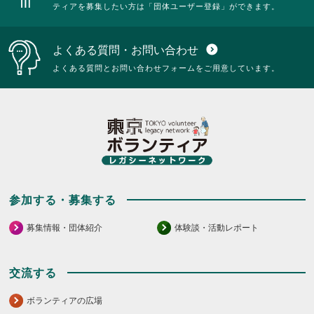
ティアを募集したい方は「団体ユーザー登録」ができます。
よくある質問・お問い合わせ
expand_circle_down
よくある質問とお問い合わせフォームをご用意しています。
参加する・募集する
募集情報・団体紹介
体験談・活動レポート
交流する
ボランティアの広場