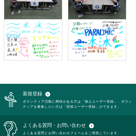
新規登録
expand_circle_down
ボランティア活動に興味がある方は「個人ユーザー登録」、ボラン
ティアを募集したい方は「団体ユーザー登録」ができます。
よくある質問・お問い合わせ
expand_circle_down
よくある質問とお問い合わせフォームをご用意しています。