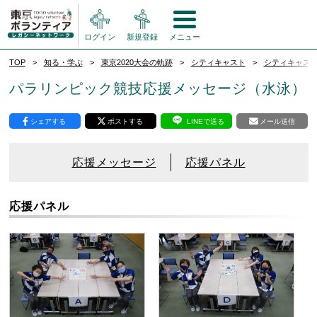
ログイン
新規登録
メニュー
TOP
知る・学ぶ
東京2020大会の軌跡
シティキャスト
シティキャス
パラリンピック競技応援メッセージ（水泳）
シェアする
ポストする
LINEで送る
メール送信
応援メッセージ
応援パネル
応援パネル