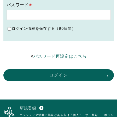
パスワード
※
ログイン情報を保存する（90日間）
※
パスワード再設定はこちら
ログイン
新規登録
expand_circle_down
ボランティア活動に興味がある方は「個人ユーザー登録」、ボラン