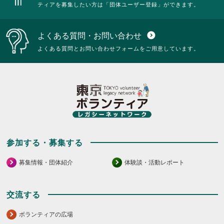
ティアを募集したい方は「団体ユーザー登録」ができます。
よくある質問・お問い合わせ
expand_circle_down
よくある質問とお問い合わせフォームをご用意しています。
参加する・募集する
募集情報・団体紹介
体験談・活動レポート
交流する
ボランティアの広場