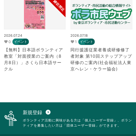
締切間近
2026.07.24
2026.07.18
0
1
イベント
イベント
【無料】日本語ボランティア
同行援護従業者養成研修修了
教室「対面授業のご案内（8
者対象 第10回ステップアップ
月8日）」さくら日本語サー
研修のご案内(社会福祉法人東
クル
京ヘレン・ケラー協会)
新規登録
expand_circle_down
ボランティア活動に興味がある方は「個人ユーザー登録」、ボラン
ティアを募集したい方は「団体ユーザー登録」ができます。