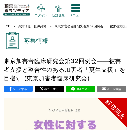
ログイン
新規登録
メニュー
TOP
募集情報・団体紹介
東京加害者臨床研究会第32回例会――被害者支援と
募集情報
東京加害者臨床研究会第32回例会――被害
者支援と整合性のある加害者「更生支援」を
目指す.(東京加害者臨床研究会)
シェアする
ポストする
LINEで送る
メール送信
締切間近