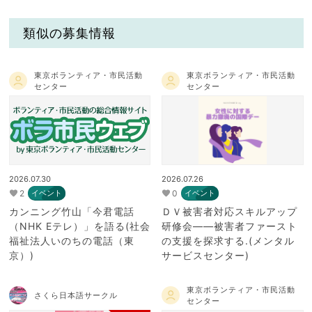
類似の募集情報
東京ボランティア・市民活動
東京ボランティア・市民活動
センター
センター
2026.07.30
2026.07.26
2
0
イベント
イベント
カンニング竹山「今君電話
ＤＶ被害者対応スキルアップ
（NHK Eテレ）」を語る(社会
研修会――被害者ファースト
福祉法人いのちの電話（東
の支援を探求する.(メンタル
京）)
サービスセンター)
東京ボランティア・市民活動
さくら日本語サークル
センター