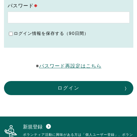
パスワード
※
ログイン情報を保存する（90日間）
※
パスワード再設定はこちら
ログイン
新規登録
expand_circle_down
ボランティア活動に興味がある方は「個人ユーザー登録」、ボラン