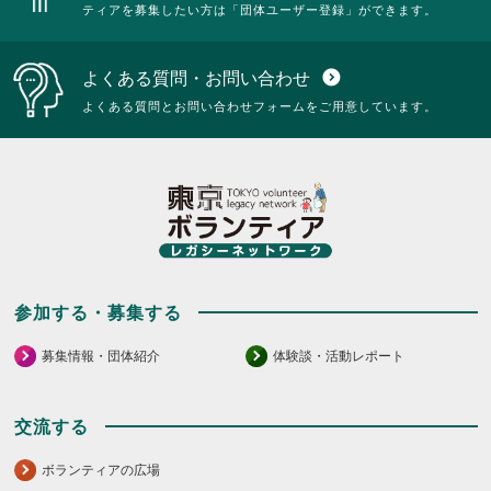
ティアを募集したい方は「団体ユーザー登録」ができます。
よくある質問・お問い合わせ
expand_circle_down
よくある質問とお問い合わせフォームをご用意しています。
参加する・募集する
募集情報・団体紹介
体験談・活動レポート
交流する
ボランティアの広場