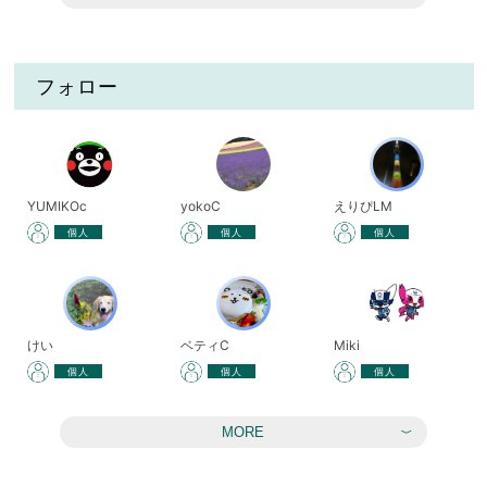
フォロー
YUMIKOc
yokoC
えりぴLM
個人
個人
個人
けい
ベティC
Miki
個人
個人
個人
MORE