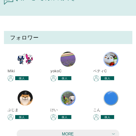
フォロワー
Miki
yokoC
ベティC
個人
個人
個人
ぷじま
けい
こん
個人
個人
個人
MORE