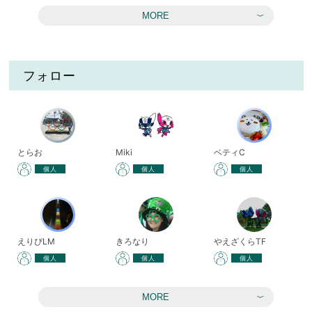
MORE
フォロー
とらお
Miki
ベティC
個人
個人
個人
えりぴLM
きろなり
やえざくらTF
個人
個人
個人
MORE