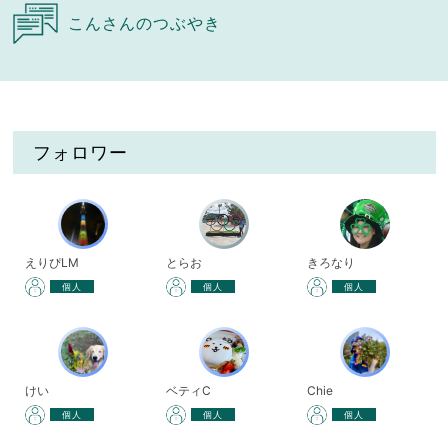
こんさんのつぶやき
フォロワー
えりぴLM
とらお
きろなり
個人
個人
個人
けい
ベティC
Chie
個人
個人
個人