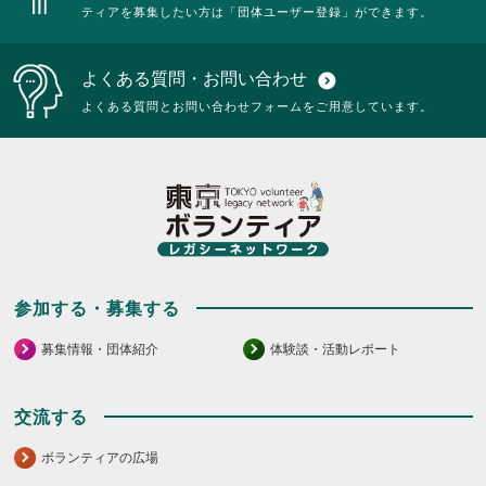
ティアを募集したい方は「団体ユーザー登録」ができます。
よくある質問・お問い合わせ
expand_circle_down
よくある質問とお問い合わせフォームをご用意しています。
参加する・募集する
募集情報・団体紹介
体験談・活動レポート
交流する
ボランティアの広場