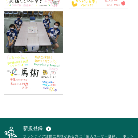
新規登録
expand_circle_down
ボランティア活動に興味がある方は「個人ユーザー登録」、ボラン