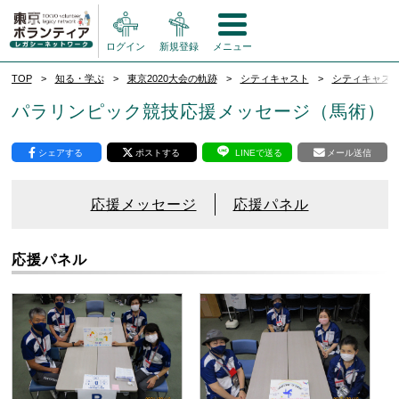
ログイン
新規登録
メニュー
TOP
知る・学ぶ
東京2020大会の軌跡
シティキャスト
シティキャス
パラリンピック競技応援メッセージ（馬術）
シェアする
ポストする
LINEで送る
メール送信
応援メッセージ
応援パネル
応援パネル