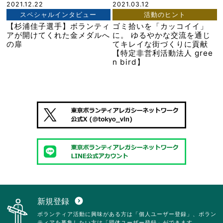
2021.12.22
2021.03.12
スペシャルインタビュー
活動のヒント
【杉浦佳子選手】ボランティ
ゴミ拾いを「カッコイイ」
アが開けてくれた金メダルへ
に。 ゆるやかな交流を通じ
の扉
てキレイな街づくりに貢献
【特定非営利活動法人 gree
n bird】
新規登録
expand_circle_down
ボランティア活動に興味がある方は「個人ユーザー登録」、ボラン
ティアを募集したい方は「団体ユーザー登録」ができます。