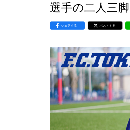
選手の二人三脚
東京2020大会の軌跡
シティキャスト
VLNポイントとは
シェアする
ポストする
おもてなし語学ボランティ