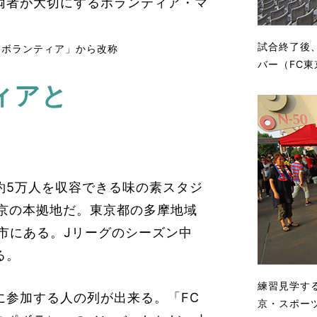
両者が大切にするボランティア・マ
試合終了後
ーツボランティア」から改称
バー（FC
ィアと
約5万人を収容できる味の素スタジ
東京の本拠地だ。東京都の多摩地域
市にある。Jリーグのシーズン中
る。
練習見学す
に参加する人の列が出来る。「FC
京・スポー