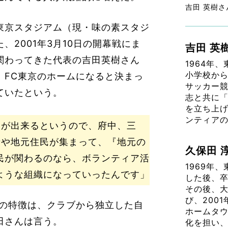
吉田 英樹さ
東京スタジアム（現・味の素スタジ
、2001年3月10日の開幕戦にま
吉田 英
関わってきた代表の吉田英樹さん
1964年
小学校か
、FC東京のホームになると決まっ
サッカー競
ていたという。
志と共に「
を立ち上げ
ンティア
ムが出来るというので、府中、三
者や地元住民が集まって、『地元の
久保田 
民が関わるのなら、ボランティア活
1969年
ような組織になっていったんです」
した後、
その後、
び、200
アの特徴は、クラブから独立した自
ホームタ
田さんは言う。
化を担い