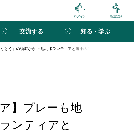
ログイン
新規登録
交流する
知る・学ぶ
りがとう」の循環から －地元ボランティアと選手の二人三脚が生んだ思わぬ
ポート
い方は
「団体ユーザー登録」
へ！
ビュー
じめての方へ
めの一歩
ィア】プレーも地
心がけたい６つのこと
りなボランティアをチェック！
ボランティアと