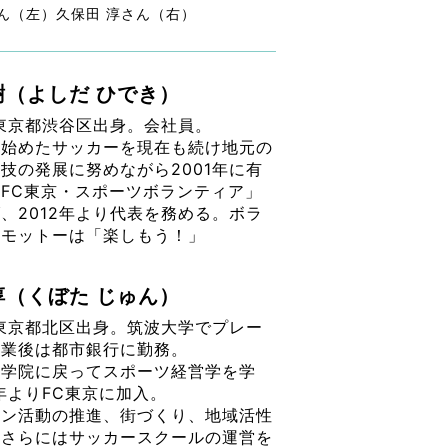
ん（左）久保田 淳さん（右）
樹（よしだ ひでき）
、東京都渋谷区出身。会社員。
ら始めたサッカーを現在も続け地元の
技の発展に努めながら2001年に有
FC東京・スポーツボランティア」
、2012年より代表を務める。ボラ
のモットーは「楽しもう！」
淳（くぼた じゅん）
、東京都北区出身。筑波大学でプレー
卒業後は都市銀行に勤務。
大学院に戻ってスポーツ経営学を学
1年よりFC東京に加入。
ウン活動の推進、街づくり、地域活性
、さらにはサッカースクールの運営を