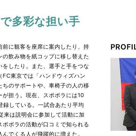
まで多彩な担い手
PROFI
始前に観客を座席に案内したり、持
ンの飲み物を紙コップに移し替えた
いをしたり。また、選手と手をつな
（FC東京では「ハンドウィズハン
たちのサポートや、車椅子の人の移
ーが担う。現在、スポボラには10
が登録している。一試合あたり平均
。従来は説明会に参加して活動に加
スポボラの活動が口コミで知られる
込んでくる人が飛躍的に増えた。