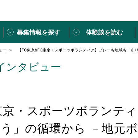
募集情報を探す
体験談を読む
ュー
【FC東京&FC東京・スポーツボランティア】プレーも地域も「あ
団体紹介
[団体] 活動レ
VLNカフェ
読み物記事
インタビュー
をしたい方は
「個人ユーザー登録」
・
ボランティアを募集した
トピックス
スペシャルインタ
シーネットワークとは
ボランティアは
ボランティアはじ
C東京・スポーツボランテ
きること
ボランティアで
活動のヒント
あなたにぴった
う」の循環から －地元