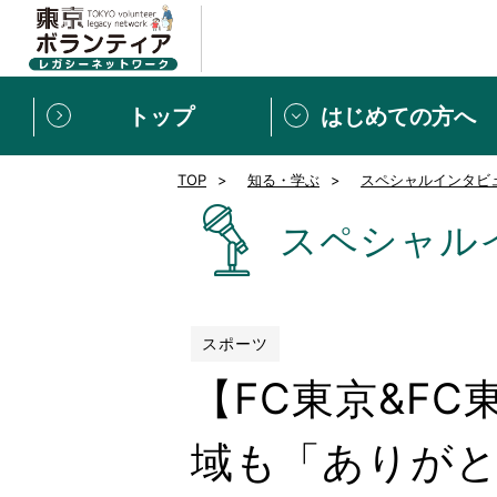
トップ
はじめての方へ
TOP
知る・学ぶ
スペシャルインタビ
募集情報
[個人] 体験談
ボランティアの広場
新着記事一覧
スペシャル
新規登録
ボランティア
東京ボランティアレガ
スポーツ
【FC東京&F
もっと知りたい！VLNでで
域も「ありがと