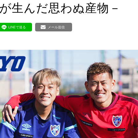
ボランティア みん
が生んだ思わぬ産物－
ボランティア関
中高生が参加で
LINEで送る
メール送信
ア