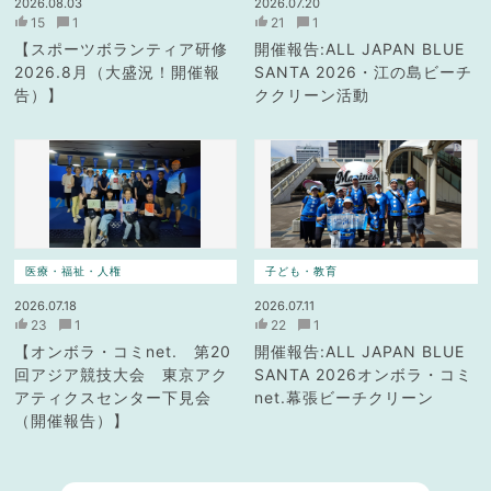
2026.08.03
2026.07.20
15
1
21
1
【スポーツボランティア研修
開催報告:ALL JAPAN BLUE
2026.8月（大盛況！開催報
SANTA 2026・江の島ビーチ
告）】
ククリーン活動
医療・福祉・人権
子ども・教育
2026.07.18
2026.07.11
23
1
22
1
【オンボラ・コミnet. 第20
開催報告:ALL JAPAN BLUE
回アジア競技大会 東京アク
SANTA 2026オンボラ・コミ
アティクスセンター下見会
net.幕張ビーチクリーン
（開催報告）】