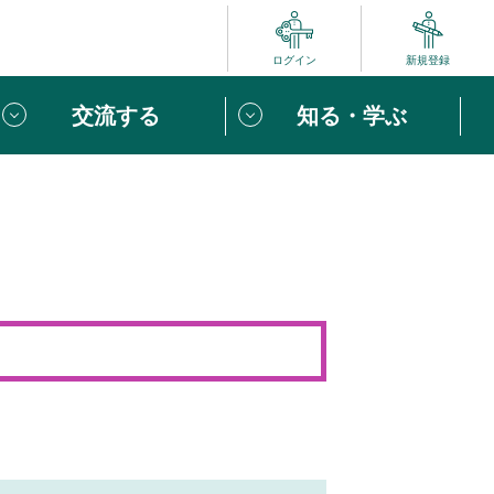
ログイン
新規登録
交流する
知る・学ぶ
ポート
い方は
「団体ユーザー登録」
へ！
ビュー
じめての方へ
めの一歩
心がけたい６つのこと
りなボランティアをチェック！