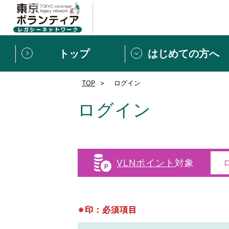
トップ
はじめての方へ
TOP
ログイン
募集情報
[個人] 体験談
ボランティアの広場
新着記事一覧
ログイン
新規登録
ボランティア
東京ボランティアレガ
VLNポイント
対象
もっと知りたい！VLNでで
※印：必須項目