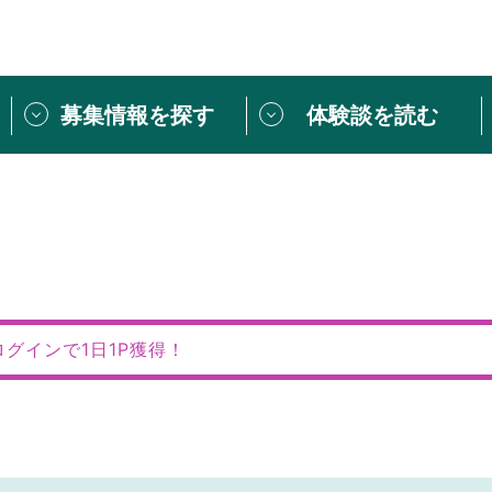
募集情報を探す
体験談を読む
団体紹介
[団体] 活動レ
VLNカフェ
読み物記事
をしたい方は
「個人ユーザー登録」
・
ボランティアを募集した
トピックス
スペシャルインタ
シーネットワークとは
ボランティアは
ログインで1日1P獲得！
ボランティアはじ
きること
ボランティアで
活動のヒント
あなたにぴった