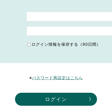
ボランティア みん
ボランティア関
中高生が参加で
ア
ログイン情報を保存する（90日間）
※
パスワード再設定はこちら
ログイン