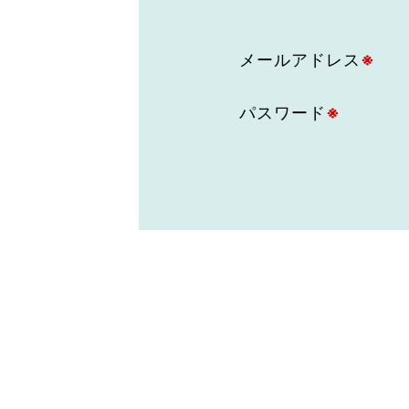
東京2020大会の軌跡
メールアドレス
※
シティキャスト
VLNポイントとは
おもてなし語学ボランティ
パスワード
※