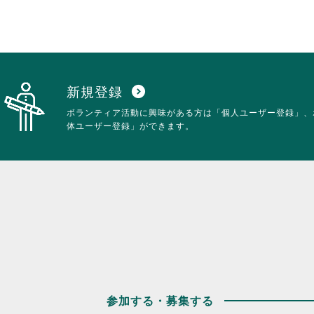
新規登録
expand_circle_down
ボランティア活動に興味がある方は「個人ユーザー登録」、
体ユーザー登録」ができます。
参加する・募集する