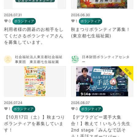
2026.07.31
2026.06.30
0
1
ボランティア
ボランティア
利用者様の囲碁のお相手をし
秋まつりボランティア募集！
てくださるボランティアさん
(東京都七生福祉園)
を募集しています。
社会福祉法人東京都社会福祉
日本財団ボランティアセンタ
事業団 東京都七生福祉園
ー
NEW
2026.07.24
2026.08.07
1
0
ボランティア
ボランティア
【10月17日（土）】秋まつり
【デフラグビー選手大集
ボランティアを募集していま
合！】教えて！いちろう先生
す！
2nd stage「みんなで話そ
う！手話スポーツバー」