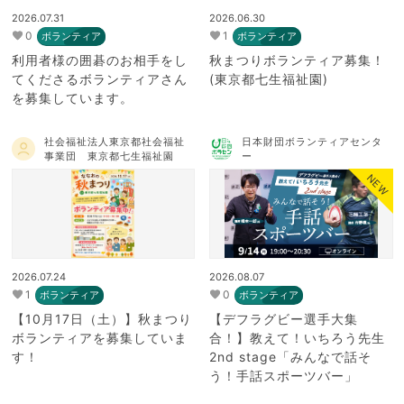
2026.07.31
2026.06.30
0
1
ボランティア
ボランティア
利用者様の囲碁のお相手をし
秋まつりボランティア募集！
てくださるボランティアさん
(東京都七生福祉園)
を募集しています。
社会福祉法人東京都社会福祉
日本財団ボランティアセンタ
事業団 東京都七生福祉園
ー
NEW
2026.07.24
2026.08.07
1
0
ボランティア
ボランティア
【10月17日（土）】秋まつり
【デフラグビー選手大集
ボランティアを募集していま
合！】教えて！いちろう先生
す！
2nd stage「みんなで話そ
う！手話スポーツバー」