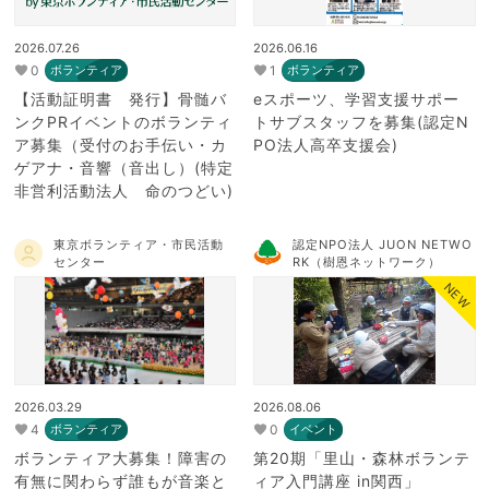
2026.07.26
2026.06.16
0
1
ボランティア
ボランティア
【活動証明書 発行】骨髄バ
eスポーツ、学習支援サポー
ンクPRイベントのボランティ
トサブスタッフを募集(認定N
ア募集（受付のお手伝い・カ
PO法人高卒支援会)
ゲアナ・音響（音出し）(特定
非営利活動法人 命のつどい)
東京ボランティア・市民活動
認定NPO法人 JUON NETWO
センター
RK（樹恩ネットワーク）
NEW
2026.03.29
2026.08.06
4
0
ボランティア
イベント
ボランティア大募集！障害の
第20期「里山・森林ボランテ
有無に関わらず誰もが音楽と
ィア入門講座 in関西」