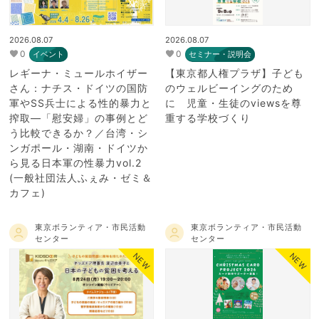
2026.08.07
2026.08.07
0
0
イベント
セミナー・説明会
レギーナ・ミュールホイザー
【東京都人権プラザ】子ども
さん：ナチス・ドイツの国防
のウェルビーイングのため
軍やSS兵士による性的暴力と
に 児童・生徒のviewsを尊
搾取―「慰安婦」の事例とど
重する学校づくり
う比較できるか？／台湾・シ
ンガポール・湖南・ドイツか
ら見る日本軍の性暴力vol.2
(一般社団法人ふぇみ・ゼミ＆
カフェ)
東京ボランティア・市民活動
東京ボランティア・市民活動
センター
センター
NEW
NEW