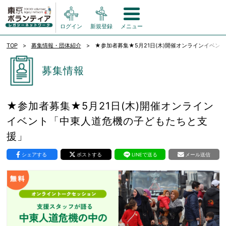
ログイン
新規登録
メニュー
TOP
募集情報・団体紹介
★参加者募集★5月21日(木)開催オンラインイベン
募集情報
★参加者募集★5月21日(木)開催オンライン
イベント「中東人道危機の子どもたちと支
援」
シェアする
ポストする
LINEで送る
メール送信