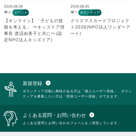
2026.08.06
2026.08.05
0
1
イベント
ボランティア
【オンライン】「子どもの貧
クリスマスカードプロジェク
困を考える」 〜キッズドア理
ト2026(NPO法人ワンダーア
事長 渡辺由美子と共に〜(認
ート)
定NPO法人キッズドア)
新規登録
expand_circle_down
ボランティア活動に興味がある方は「個人ユーザー登録」、ボラン
ティアを募集したい方は「団体ユーザー登録」ができます。
よくある質問・お問い合わせ
expand_circle_down
よくある質問とお問い合わせフォームをご用意しています。