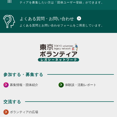
ティアを募集したい方は「団体ユーザー登録」ができます。
よくある質問・お問い合わせ
expand_circle_down
よくある質問とお問い合わせフォームをご用意しています。
参加する・募集する
募集情報・団体紹介
体験談・活動レポート
交流する
ボランティアの広場