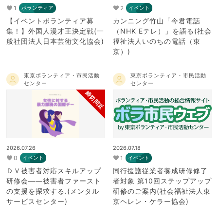
1
2
ボランティア
イベント
【イベントボランティア募
カンニング竹山「今君電話
集！】外国人漫才王決定戦(一
（NHK Eテレ）」を語る(社会
般社団法人日本芸術文化協会)
福祉法人いのちの電話（東
京）)
東京ボランティア・市民活動
東京ボランティア・市民活動
センター
センター
締切間近
2026.07.26
2026.07.18
0
1
イベント
イベント
ＤＶ被害者対応スキルアップ
同行援護従業者養成研修修了
研修会――被害者ファースト
者対象 第10回ステップアップ
の支援を探求する.(メンタル
研修のご案内(社会福祉法人東
サービスセンター)
京ヘレン・ケラー協会)