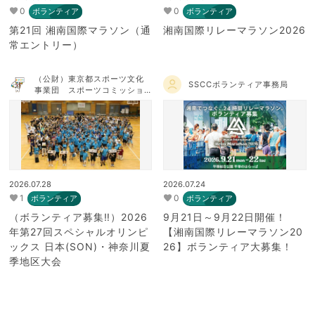
0
0
ボランティア
ボランティア
第21回 湘南国際マラソン（通
湘南国際リレーマラソン2026
常エントリー）
（公財）東京都スポーツ文化
SSCCボランティア事務局
事業団 スポーツコミッショ
ンTOKYO
2026.07.28
2026.07.24
1
0
ボランティア
ボランティア
（ボランティア募集‼）2026
9月21日～9月22日開催！
年第27回スペシャルオリンピ
【湘南国際リレーマラソン20
ックス 日本(SON)・神奈川夏
26】ボランティア大募集！
季地区大会