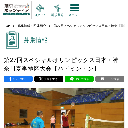
ログイン
新規登録
メニュー
TOP
募集情報・団体紹介
第27回スペシャルオリンピックス日本・神奈川夏季
募集情報
第27回スペシャルオリンピックス日本・神
奈川夏季地区大会【バドミントン】
シェアする
ポストする
LINEで送る
メール送信