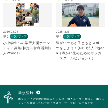
2026.03.04
2025.12.13
2
4
ボランティア
ボランティア
小中学生への学習支援ボラン
障がいのある子どもとスポー
ティア募集(特定非営利活動法
ツをしよう！(NPO法人Pigeo
人Woods)
n（障がい児のためのサッカ
ースクールピジョン）)
新規登録
expand_circle_down
ボランティア活動に興味がある方は「個人ユーザー登録」、ボラン
ティアを募集したい方は「団体ユーザー登録」ができます。