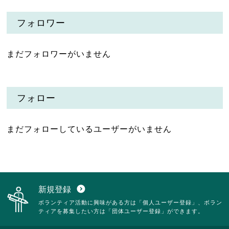
フォロワー
まだフォロワーがいません
フォロー
まだフォローしているユーザーがいません
新規登録
expand_circle_down
ボランティア活動に興味がある方は「個人ユーザー登録」、ボラン
ティアを募集したい方は「団体ユーザー登録」ができます。