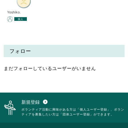
Yoshiko.
個人
フォロー
まだフォローしているユーザーがいません
新規登録
expand_circle_down
ボランティア活動に興味がある方は「個人ユーザー登録」、ボラン
ティアを募集したい方は「団体ユーザー登録」ができます。