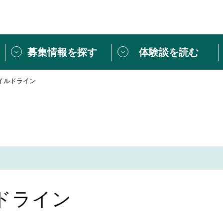
募集情報を探す
体験談を読む
イルドライン
団体紹介
[団体] 活動レ
VLNカフェ
読み物記事
をしたい方は
「個人ユーザー登録」
・
ボランティアを募集した
トピックス
スペシャルインタ
シーネットワークとは
ボランティアは
ボランティアはじ
きること
ボランティアで
ドライン
活動のヒント
あなたにぴった