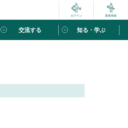
ログイン
新規登録
交流する
知る・学ぶ
ポート
い方は
「団体ユーザー登録」
へ！
ビュー
じめての方へ
めの一歩
心がけたい６つのこと
りなボランティアをチェック！