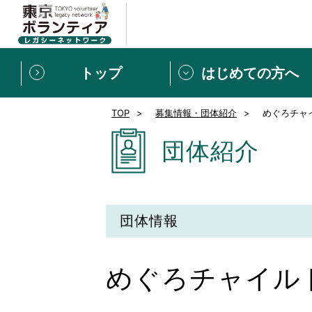
トップ
はじめての方へ
TOP
募集情報・団体紹介
めぐろチャ
募集情報
[個人] 体験談
ボランティアの広場
新着記事一覧
団体紹介
新規登録
ボランティア
東京ボランティアレガ
団体情報
もっと知りたい！VLNでで
めぐろチャイル