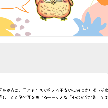
区を拠点に、子どもたちが抱える不安や孤独に寄り添う活
重し、ただ隣で耳を傾ける——そんな「心の安全地帯」で