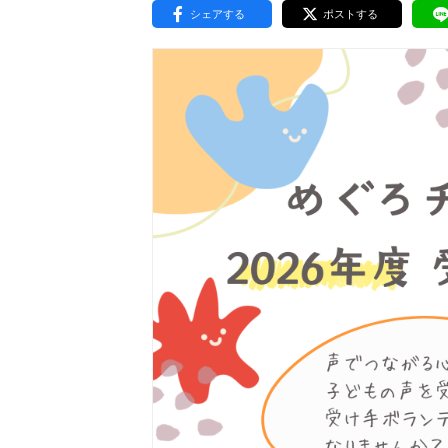
シェアする
ポストする
東京2020大会の軌跡
シティキャスト
VLNポイントとは
おもてなし語学ボランティ