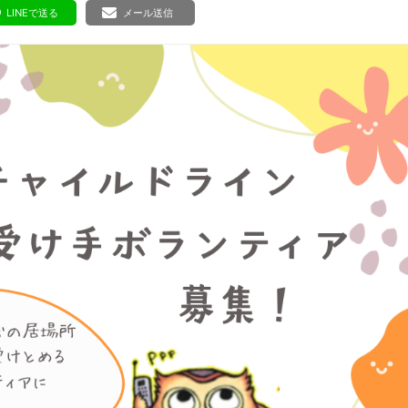
ボランティア みん
LINEで送る
メール送信
ボランティア関
中高生が参加で
ア