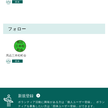
団体
フォロー
馬込三本松町会
団体
新規登録
expand_circle_down
ボランティア活動に興味がある方は「個人ユーザー登録」、ボラン
ティアを募集したい方は「団体ユーザー登録」ができます。