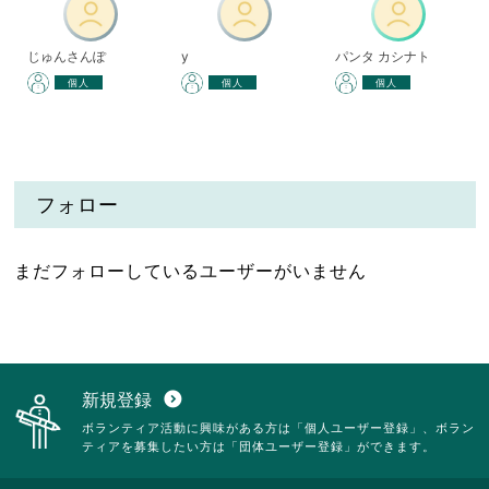
じゅんさんぽ
y
パンタ カシナト
個人
個人
個人
フォロー
まだフォローしているユーザーがいません
新規登録
expand_circle_down
ボランティア活動に興味がある方は「個人ユーザー登録」、ボラン
ティアを募集したい方は「団体ユーザー登録」ができます。